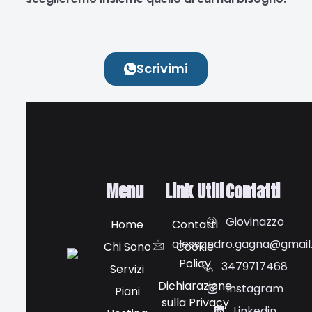
Scrivimi
Menu
Link Utili
Contatti
Giovinazzo
Home
Contatti
alessandro.gagna@gmai
Chi Sono
Cookie
Policy
3479717468
Servizi
Dichiarazione
Instagram
Piani
sulla Privacy
Linkedin