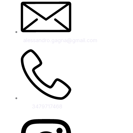
alessandro.gagna@gmail.com
3479717468