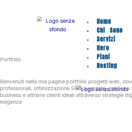
Vai
al
Home
contenuto
Chi Sono
Servizi
Hero
Piani
Portfolio
Hosting
Benvenuti nella mia pagina portfolio progetti web, dov
professionali, ottimizzazione SEO avanzata, gestione soc
business e attrarre clienti ideali attraverso strategie d
esigenza