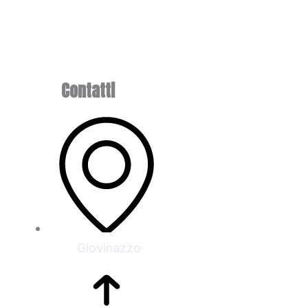
Contatti
la
Giovinazzo